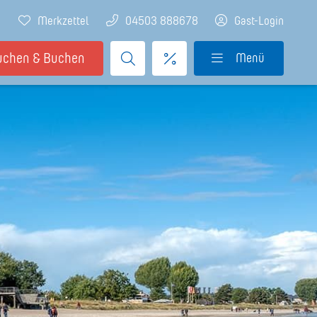
Merkzettel
04503 888678
Gast-Login
uchen & Buchen
Menü
icebüro
prechpartner
 uns
llenangebote
Eigentümer
entümer-Login