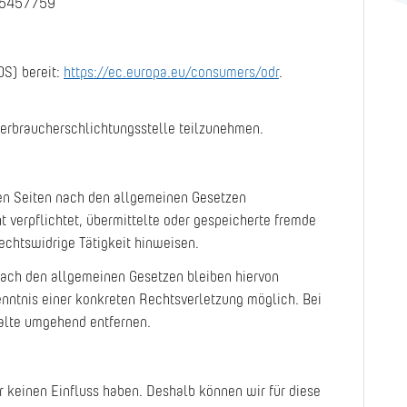
135457759
OS) bereit:
https://ec.europa.eu/consumers/odr
.
r Verbraucherschlichtungsstelle teilzunehmen.
sen Seiten nach den allgemeinen Gesetzen
t verpflichtet, übermittelte oder gespeicherte fremde
echtswidrige Tätigkeit hinweisen.
nach den allgemeinen Gesetzen bleiben hiervon
enntnis einer konkreten Rechtsverletzung möglich. Bei
alte umgehend entfernen.
ir keinen Einfluss haben. Deshalb können wir für diese