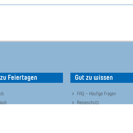
zu Feiertagen
Gut zu wissen
ub
FAQ – Häufige Fragen
laub
Reiseschutz
tsurlaub
Gäste-Login
urlaub
Newsletter