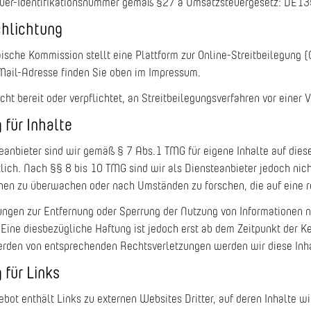
uer-Identifikationsnummer gemäß §27 a Umsatzsteuergesetz: DE
chlichtung
ische Kommission stellt eine Plattform zur Online-Streitbeilegung (
Mail-Adresse finden Sie oben im Impressum.
icht bereit oder verpflichtet, an Streitbeilegungsverfahren vor eine
 für Inhalte
eanbieter sind wir gemäß § 7 Abs.1 TMG für eigene Inhalte auf die
lich. Nach §§ 8 bis 10 TMG sind wir als Diensteanbieter jedoch nich
nen zu überwachen oder nach Umständen zu forschen, die auf eine r
ungen zur Entfernung oder Sperrung der Nutzung von Informationen 
 Eine diesbezügliche Haftung ist jedoch erst ab dem Zeitpunkt der K
rden von entsprechenden Rechtsverletzungen werden wir diese Inh
 für Links
bot enthält Links zu externen Websites Dritter, auf deren Inhalte w