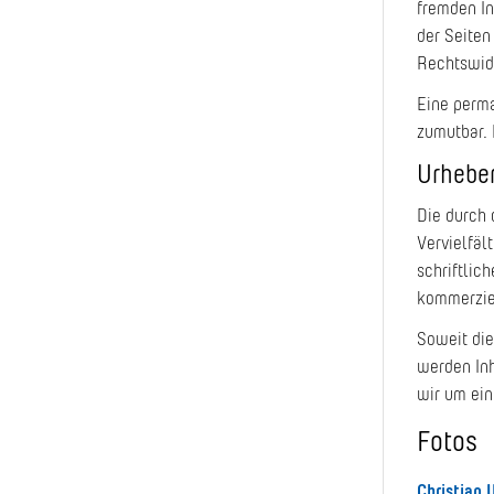
fremden In
der Seiten
Rechtswidr
Eine perma
zumutbar.
Urhebe
Die durch 
Vervielfäl
schriftlic
kommerziel
Soweit die
werden Inh
wir um ei
Fotos
Christian