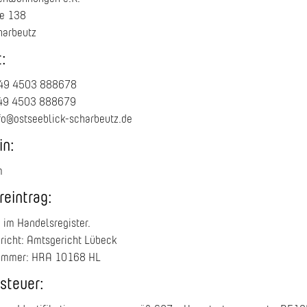
ee 138
arbeutz
:
+49 4503 888678
+49 4503 888679
fo@ostseeblick-scharbeutz.de
in:
m
reintrag:
 im Handelsregister.
richt: Amtsgericht Lübeck
ummer: HRA 10168 HL
steuer: