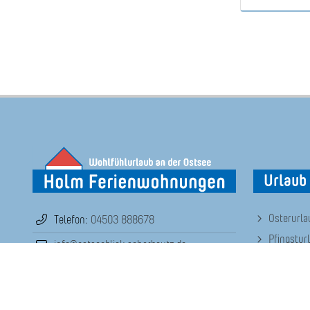
Urlaub 
Osterurla
Telefon:
04503 888678
Pfingstur
info@ostseeblick-scharbeutz.de
Weihnach
Silvester