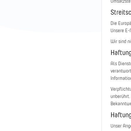
Umsatzste
Streits
Die Europä
Unsere E-
Wir sind n
Haftung
Als Dienst
verantwort
Informatio
Verpflicht
unberührt.
Bekanntwe
Haftung
Unser Ange