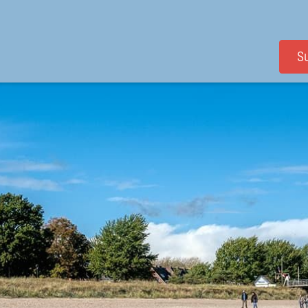
S
Suchen & Buchen
Wunschurlaub
Service
Kontakt
Alle Unterkünfte
Strandnah
FAQ
Serv
Angebote
Meerblick
Reiseschutz
Ans
Kurzurlaub
Hundefreundlich
Buchung anfragen
Über
Neu im Angebot
Familienfreundlich
Gäste-Login
Ste
Appartementhäuser
Fahrradfreundlich
Live Webcam
Für 
Exklusive Domizile
Newsletter
Eig