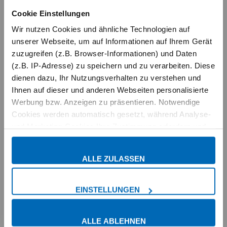
Cookie Einstellungen
oder
Wir nutzen Cookies und ähnliche Technologien auf
unserer Webseite, um auf Informationen auf Ihrem Gerät
zuzugreifen (z.B. Browser-Informationen) und Daten
Mit Buchungsnummer registrieren
(z.B. IP-Adresse) zu speichern und zu verarbeiten. Diese
dienen dazu, Ihr Nutzungsverhalten zu verstehen und
Ihnen auf dieser und anderen Webseiten personalisierte
Werbung bzw. Anzeigen zu präsentieren. Notwendige
Ihr persönlicher Gastbereich
Cookies werden automatisch gesetzt, während Analyse-
Melden Sie sich mit Ihrer E-Mail-Adresse und Ihrem Passwort
und Marketing-Cookies Ihre Zustimmung erfordern und
an.
Zum ersten Mal hier?
Dann registrieren Sie sich einfach
auch außerhalb der EU/EWR, z.B. in den USA,
mit Ihrer
Buchungsnummer
.
verarbeitet werden, wo Ihre Daten nicht mit den gleichen
ALLE ZULASSEN
Datenschutzstandards geschützt sind wie in der EU.
Schneller und einfacher buchen
Ihre Einwilligung erteilen Sie mit "Alle zulassen" oder
EINSTELLUNGEN
beschränken auf notwendige Cookies mit "Alle ablehnen".
Exklusive Rabatte für eingeloggte Gäste
Weitere Informationen und Details zu unseren Partnern
ALLE ABLEHNEN
finden Sie in unserer
Datenschutzerklärung
und dem