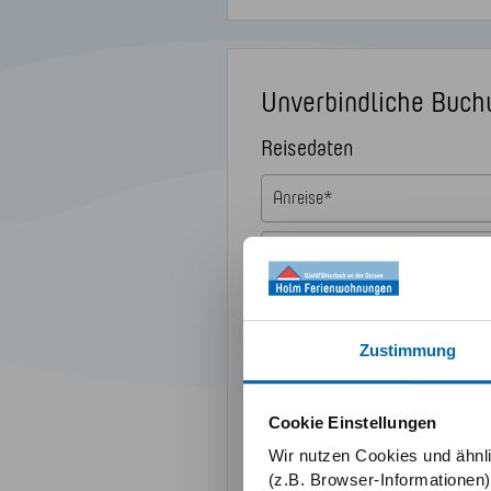
Unverbindliche Buch
Reisedaten
Erwachsene*
Zustimmung
Kein Kind (bis 1 Jahre)
Cookie Einstellungen
Kein Kind (bis 17 Jahre)
Wir nutzen Cookies und ähnl
(z.B. Browser-Informationen)
Kein Haustier