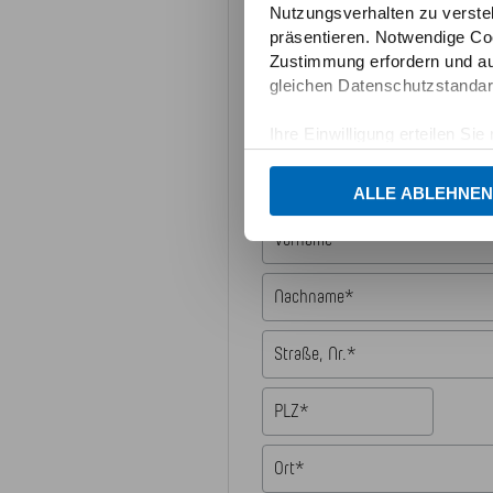
Nutzungsverhalten zu verste
präsentieren. Notwendige Co
Zustimmung erfordern und au
gleichen Datenschutzstandar
Kontakdaten
Ihre Einwilligung erteilen Si
Informationen und Details zu
Anrede*
ALLE ABLEHNEN