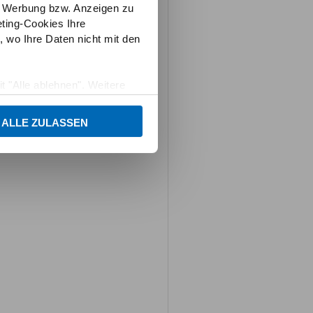
e Werbung bzw. Anzeigen zu
ting-Cookies Ihre
 wo Ihre Daten nicht mit den
t "Alle ablehnen". Weitere
und dem
Impressum
.
ALLE ZULASSEN