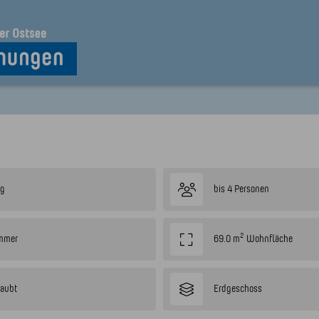
ug
bis 4 Personen
immer
69.0 m² Wohnfläche
laubt
Erdgeschoss