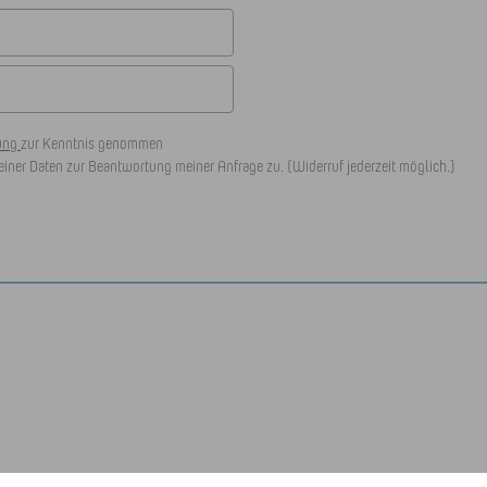
rung
zur Kenntnis genommen
iner Daten zur Beantwortung meiner Anfrage zu. (Widerruf jederzeit möglich.)