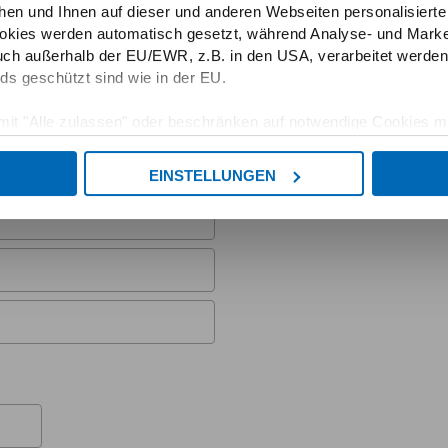
hen und Ihnen auf dieser und anderen Webseiten personalisiert
okies werden automatisch gesetzt, während Analyse- und Marke
ch außerhalb der EU/EWR, z.B. in den USA, verarbeitet werden,
ds geschützt sind wie in der EU.
e mit "Alle zulassen" oder beschränken auf notwendige Cookies mi
 unseren Partnern finden Sie in unserer
Datenschutzerklärung
EINSTELLUNGEN