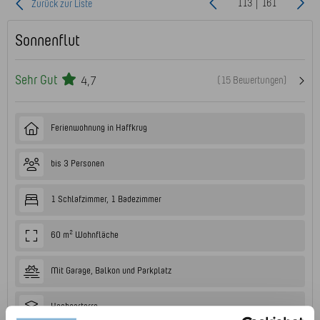
113 | 161
Zurück zur Liste
Sonnenflut
Sehr Gut
4,7
(15 Bewertungen)
Ferienwohnung in Haffkrug
bis 3 Personen
1 Schlafzimmer, 1 Badezimmer
60 m² Wohnfläche
Mit Garage, Balkon und Parkplatz
Hochparterre