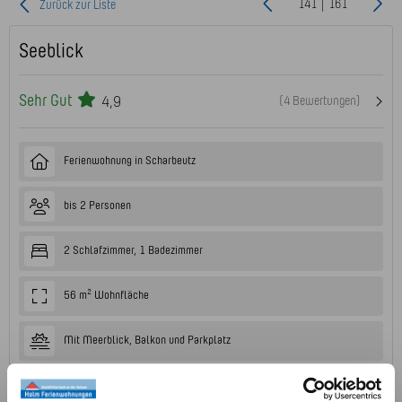
141 | 161
Zurück zur Liste
Seeblick
Sehr Gut
4,9
(4 Bewertungen)
Ferienwohnung in Scharbeutz
bis 2 Personen
2 Schlafzimmer, 1 Badezimmer
56 m² Wohnfläche
Mit Meerblick, Balkon und Parkplatz
1. Obergeschoss