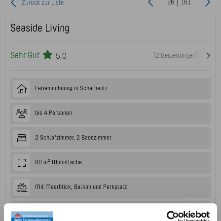
26 | 161
Zurück zur Liste
Seaside Living
Sehr Gut
5,0
(2 Bewertungen)
Ferienwohnung in Scharbeutz
bis 4 Personen
2 Schlafzimmer, 2 Badezimmer
80 m² Wohnfläche
Mit Meerblick, Balkon und Parkplatz
2. Obergeschoss