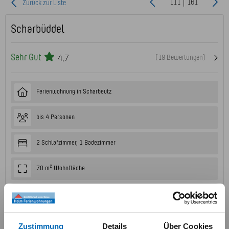
111 | 161
Zurück zur Liste
Scharbüddel
Sehr Gut
4,7
(19 Bewertungen)
Ferienwohnung in Scharbeutz
bis 4 Personen
2 Schlafzimmer, 1 Badezimmer
70 m² Wohnfläche
Mit Balkon und Parkplatz
1. Obergeschoss
Zustimmung
Details
Über Cookies