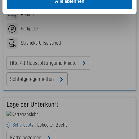
Haustiere nicht erlaubt
Alle ablehnen
Weitere Informationen und Details zu unseren Partnern
finden Sie in unserer
Datenschutzerklärung
und dem
Balkon
Impressum
.
Parkplatz
Strandkorb (saisonal)
Alle 41 Ausstattungsmerkmale
Schlafgelegenheiten
Lage der Unterkunft
Scharbeutz
Lübecker Bucht
Karte anzeigen