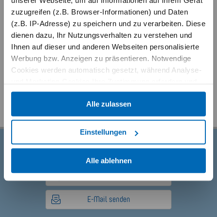
unserer Webseite, um auf Informationen auf Ihrem Gerät
zuzugreifen (z.B. Browser-Informationen) und Daten
(z.B. IP-Adresse) zu speichern und zu verarbeiten. Diese
dienen dazu, Ihr Nutzungsverhalten zu verstehen und
Ihnen auf dieser und anderen Webseiten personalisierte
Werbung bzw. Anzeigen zu präsentieren. Notwendige
Cookies werden automatisch gesetzt, während Analyse-
und Marketing-Cookies Ihre Zustimmung erfordern und
auch außerhalb der EU/EWR, z.B. in den USA,
Alle zulassen
verarbeitet werden, wo Ihre Daten nicht mit den gleichen
Datenschutzstandards geschützt sind wie in der EU.
Einstellungen
Ihre Einwilligung erteilen Sie mit "Alle zulassen" oder
beschränken auf notwendige Cookies mit "Alle ablehnen".
Buchungsanfrage
Alle ablehnen
Weitere Informationen und Details zu unseren Partnern
finden Sie in unserer
Datenschutzerklärung
und dem
04503 888678
Impressum
.
E-Mail senden