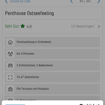
35 | 161
Zurück zur Liste
Penthouse Ostseefeeling
Sehr Gut
4,9
(27 Bewertungen)
Ferienwohnung in Scharbeutz
bis 4 Personen
2 Schlafzimmer, 2 Badezimmer
74 m² Wohnfläche
Mit Terrasse und Parkplatz
3. Obergeschoss